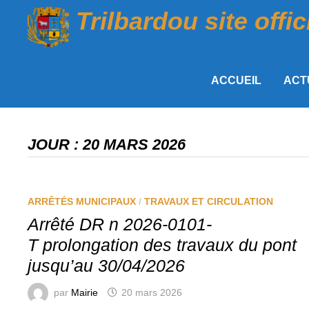
Passer
Trilbardou site offic
au
contenu
ACCUEIL
ACT
JOUR :
20 MARS 2026
ARRÊTÉS MUNICIPAUX
/
TRAVAUX ET CIRCULATION
Arrêté DR n 2026-0101-
T prolongation des travaux du pont
jusqu’au 30/04/2026
par
Mairie
20 mars 2026