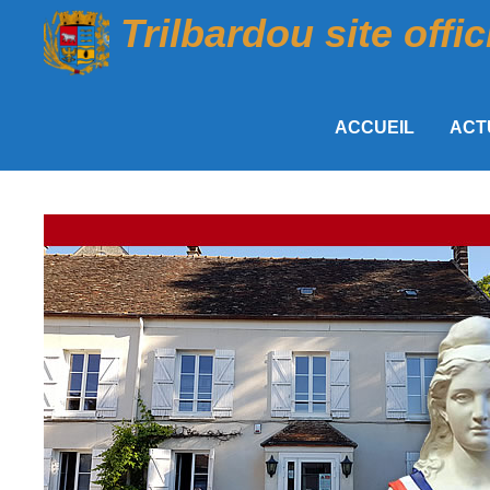
Passer
Trilbardou site offic
au
contenu
ACCUEIL
ACT