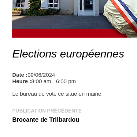
Elections européennes
Date :
09/06/2024
Heure :
8:00 am
-
6:00 pm
Le bureau de vote ce situe en mairie
Navigation
Publication
PUBLICATION PRÉCÉDENTE
précédente :
Brocante de Trilbardou
de
l’article