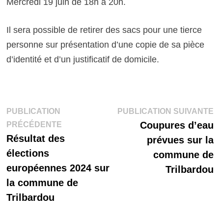
Mercredi 19 juin de 18h à 20h.
Il sera possible de retirer des sacs pour une tierce
personne sur présentation d’une copie de sa pièce
d’identité et d’un justificatif de domicile.
Navigation
P
PUBLICATION
PUBLICATION SUIVANTE
Publication
s
Coupures d’eau
PRÉCÉDENTE
de
précédente :
Résultat des
prévues sur la
l’article
élections
commune de
européennes 2024 sur
Trilbardou
la commune de
Trilbardou