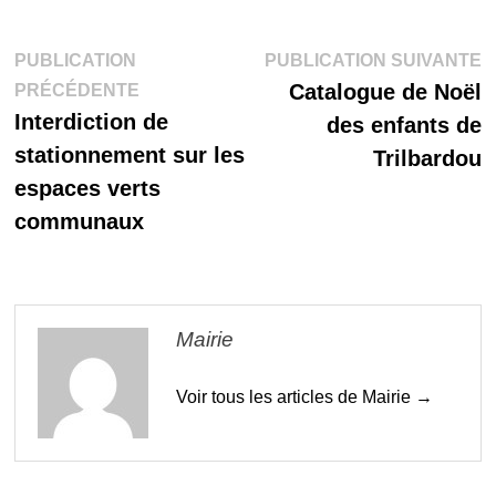
Navigation
P
PUBLICATION
PUBLICATION SUIVANTE
Publication
s
Catalogue de Noël
PRÉCÉDENTE
de
précédente :
Interdiction de
des enfants de
l’article
stationnement sur les
Trilbardou
espaces verts
communaux
Mairie
Voir tous les articles de Mairie →