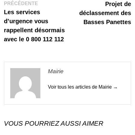
Publication
s
Projet de
PRÉCÉDENTE
de
précédente :
Les services
déclassement des
l’article
d’urgence vous
Basses Panettes
rappellent désormais
avec le 0 800 112 112
Mairie
Voir tous les articles de Mairie →
VOUS POURRIEZ AUSSI AIMER