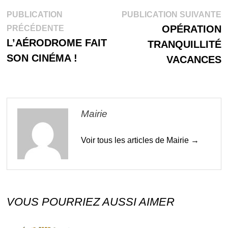
Navigation
P
PUBLICATION
PUBLICATION SUIVANTE
Publication
s
OPÉRATION
PRÉCÉDENTE
de
précédente :
L’AÉRODROME FAIT
TRANQUILLITÉ
l’article
SON CINÉMA !
VACANCES
Mairie
Voir tous les articles de Mairie →
VOUS POURRIEZ AUSSI AIMER