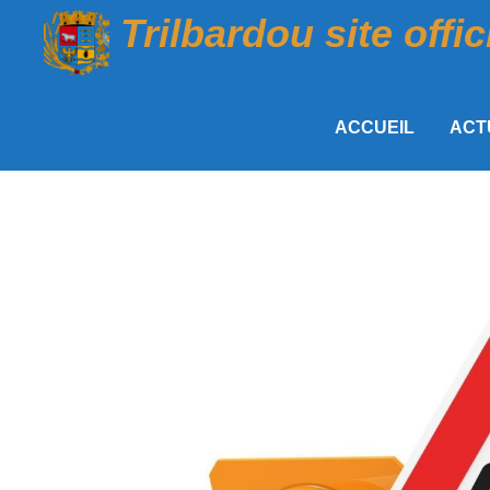
Passer
Trilbardou site offic
au
contenu
ACCUEIL
ACT