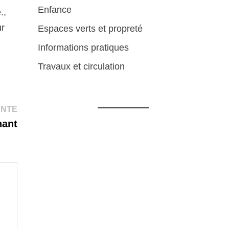
Enfance
.,
ur
Espaces verts et propreté
Informations pratiques
Travaux et circulation
Publication
ANTE
suivante :
nant