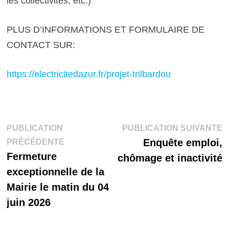
les collectivités, etc.)
PLUS D’INFORMATIONS ET FORMULAIRE DE
CONTACT SUR:
https://electricitedazur.fr/projet-trilbardou
Navigation
P
PUBLICATION
PUBLICATION SUIVANTE
Publication
s
Enquête emploi,
PRÉCÉDENTE
de
précédente :
Fermeture
chômage et inactivité
l’article
exceptionnelle de la
Mairie le matin du 04
juin 2026