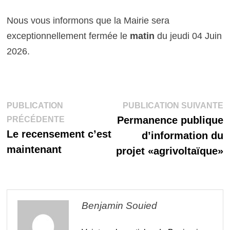
Nous vous informons que la Mairie sera
exceptionnellement fermée le
matin
du jeudi 04 Juin
2026.
Navigation
P
PUBLICATION
PUBLICATION SUIVANTE
Publication
s
Permanence publique
PRÉCÉDENTE
de
précédente :
Le recensement c’est
d’information du
l’article
maintenant
projet «agrivoltaïque»
Benjamin Souied